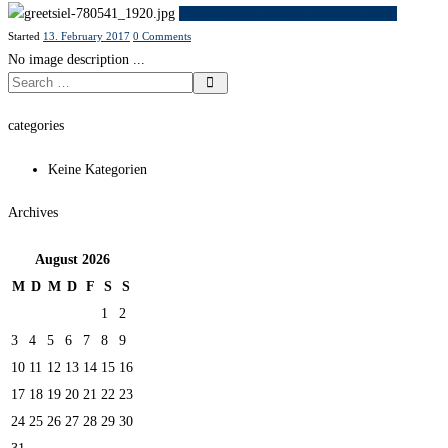
Previous item
greetsiel-1974429_1920
Started
13. February 2017
0
Comments
No image description ...
categories
Keine Kategorien
Archives
August
2026
M
D
M
D
F
S
S
1
2
3
4
5
6
7
8
9
10
11
12
13
14
15
16
17
18
19
20
21
22
23
24
25
26
27
28
29
30