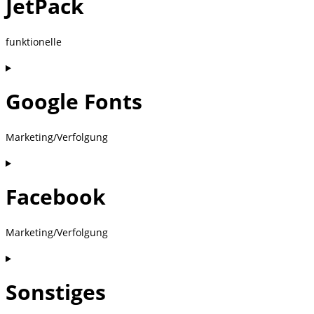
JetPack
service
gdpr-
cookie-
funktionelle
consent
Consent
to
Google Fonts
service
jetpack
Marketing/Verfolgung
Consent
to
Facebook
service
google-
fonts
Marketing/Verfolgung
Consent
to
Sonstiges
service
facebook