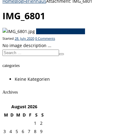
Home
Blog
Ferienhaus
Attachment: IMG_6801
IMG_6801
Previous item
IMG_6794
Started
28. July 2020
0
Comments
No image description ...
categories
Keine Kategorien
Archives
August
2026
M
D
M
D
F
S
S
1
2
3
4
5
6
7
8
9