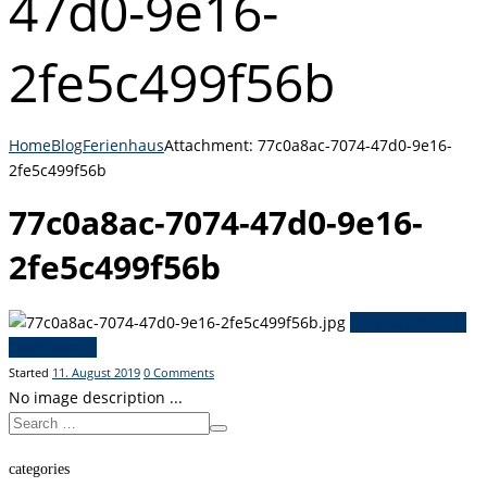
47d0-9e16-
2fe5c499f56b
Home
Blog
Ferienhaus
Attachment: 77c0a8ac-7074-47d0-9e16-
2fe5c499f56b
77c0a8ac-7074-47d0-9e16-
2fe5c499f56b
Previous item
...
Next item
...
Started
11. August 2019
0
Comments
No image description ...
categories