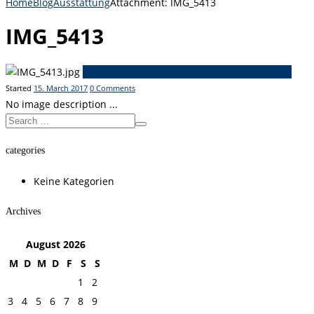
Home
Blog
Ausstattung
Attachment: IMG_5413
IMG_5413
Previous item
IMG_5414
Next item
IMG_5411
Started
15. March 2017
0
Comments
No image description ...
categories
Keine Kategorien
Archives
August
2026
M
D
M
D
F
S
S
1
2
3
4
5
6
7
8
9