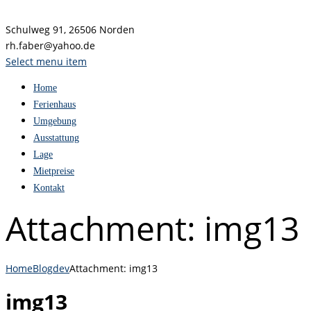
Schulweg 91, 26506 Norden
rh.faber@yahoo.de
Select menu item
Home
Ferienhaus
Umgebung
Ausstattung
Lage
Mietpreise
Kontakt
Attachment: img13
Home
Blog
dev
Attachment: img13
img13