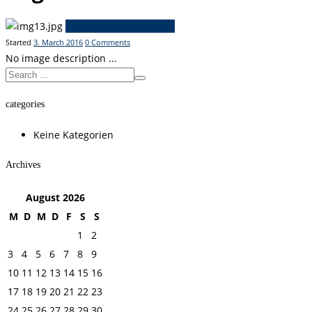
Previous item
image-16
Started
3. March 2016
0
Comments
No image description ...
categories
Keine Kategorien
Archives
August
2026
M
D
M
D
F
S
S
1
2
3
4
5
6
7
8
9
10
11
12
13
14
15
16
17
18
19
20
21
22
23
24
25
26
27
28
29
30