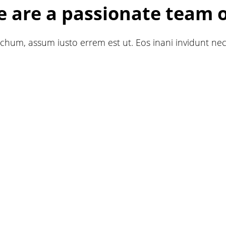
 are a passionate team o
chum, assum iusto errem est ut. Eos inani invidunt nec