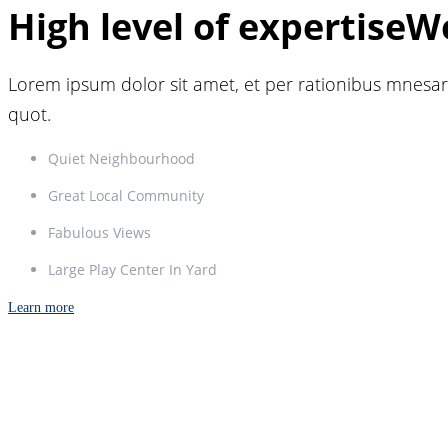
High level of expertise
We
Lorem ipsum dolor sit amet, et per rationibus mnesar
quot.
Quiet Neighbourhood
Great Local Community
Fabulous Views
Large Play Center In Yard
Learn more